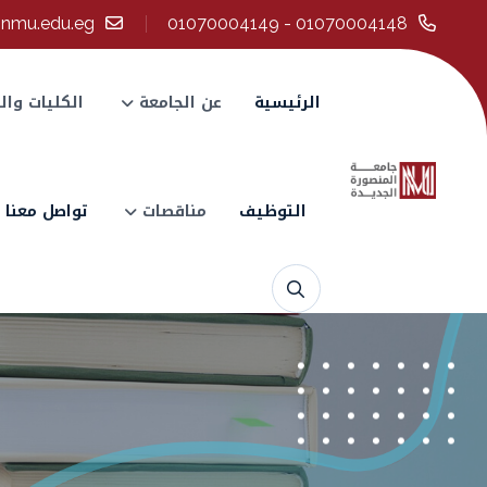
@nmu.edu.eg
01070004148 - 01070004149
الرئيسية
عن الجامعة
الكليات وال
التوظيف
مناقصات
تواصل معنا