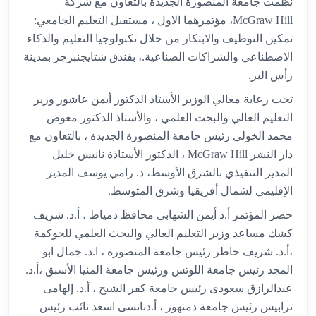
نظمت جامعة المنصورة الجديدة بالتعاون مع شركة
McGraw Hill، مؤتمرهما الاول ، مستقبل التعليم الجامعي:
تمكين التوظيف والابتكار من خلال تكنولوجيا التعليم والذكاء
الاصطناعي والشراكات الصناعية.، بفندق شتايجنبرجر بمدينة
رأس البر.
تحت رعاية معالي الوزير الأستاذ الدكتور أيمن عاشور وزير
التعليم العالي والبحث العلمي ، والأستاذ الدكتور معوض
محمد الخولي رئيس جامعة المنصورة الجديدة ، بالتعاون مع
دار النشر McGraw Hill ، الدكتور الأستاذة نانيس خليل
المدير التنفيذي بالشرق الأوسط، د. رامي يوسف المدير
الإقليمي لشمال أفريقيا وشرق المتوسط.
حضر المؤتمر أ.د أيمن الشهابى محافظ دمياط ، أ.د. شريف
كشك مساعد وزير التعليم العالي والبحث العلمي للحوكمة
،أ.د. شريف خاطر رئيس جامعة المنصورة ، ا.د. جمال ابو
المجد رئيس جامعة اللوتس ورئيس جامعة المنيا الأسبق ،أ.د.
عبدالرازق سعودى رئيس جامعة كفر الشيخ ، أ.د. إلهامى
ترابيس رئيس جامعة دمنهور ، أ.دنانسى اسعد نائب رئيس