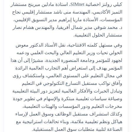
كيلي رولنز اخصائية SIMnet، استاذة مادلين ميرينج مستشار
التميز الأكاديمي، المهندسة منى ناشد مستشار إقليمي نجاح
المؤسسات، الأستاذة ماريا إبراهيم مدير التسويق الإقليمي،
د. محمد شوقي مدير شمال أفريقيا، والمهندس هشام نصار
مستشار الحلول التعليمية.
وفي مستهل كلمته الافتتاحية، نقل الأستاذ الدكتور معوض
الخولي تحيات وزير التعليم العالي والبحث العلمي ودعمه
لجهود للمؤتمر وجامعة المنصورة الجديدة، مشيرًا إلى أن هذا
المؤتمر يهدف إلى استعراض أهم التجارب العالمية الرائدة
في مجال التعليم على المستوى العالمي، واستكشاف رؤى
وآفاق تواكب مستقبل التسارع التكنولوجي في التعليم
وتبادل الخبرات والأفكار العالمية لتعزيز دور البيئة التعليمية
وصياغة سياسات تعليمية مبتكرة والإسهام في تطوير جودة
مخرجات التعليم ودور المؤسسات والهيئات التعليمية،
وكذلك استشراف مستقبل الوظائف وسوق العمل لإرساء
هياكل ونظم تعليمية ملائمة، وبناء تحالفات استراتيجية مع
الصناعة لتلبية متطلبات سوق العمل المستقبلية.