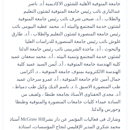
جامعة المنوفية الأهلية للشئون الاكاديمية أ.د. ناصر
عبدالبارى نائب رئيس جامعة المنوفية لشئون التعليم
والطلاب ، أ.د. صبحى شرف نائب رئيس جامعة المنوفية
لشئون خدمة المجتمع والبيئه أ.د. محمد عطيه البيومى نائب
رئيس جامعة المنصورة لشئون التعليم والطلاب ، أ.د. طارق
غلوش نائب رئيس جامعة المنصورة للدراسات العليا
والبحوث ، أ.د. ماجدة الشربينى نائب رئيس جامعة الدلتا
لشئون خدمة المجتمع وتنمية البيئه ، أ.د. محمد سعفان عميد
كلية الهندسة جامعة المنوفية ، أ.د. أيمن السيد عميد كلية
الهندسة الالكترونية بمنوف جامعة المنوفية ، د. أكرامى
جمال أمين عام جامعة المنوفية ، أ.د عمرو سرحان عميد
طب المنصورة الاسبق ،ا. د. باسم الديك وكيل طب دمياط ،
أ.د. مجدى الحفناوى الأستاذ بجامعة طنطا ، ولفيف من
السادة عمداء كليات جامعات المنصورة والمنوفية وطنطا
وحورس والدلتا.
وشارك فى فعاليات المؤتمر عن دار نشرMcGraw Hill أستاذ
محمد شكري المدير الإقليمي لنجاح المؤسسات، استاذة