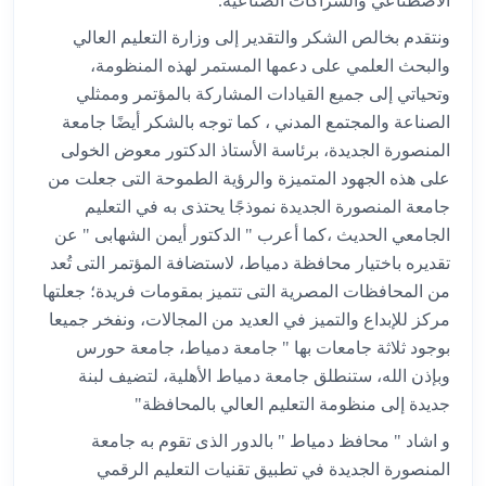
الاصطناعي والشراكات الصناعية."
ونتقدم بخالص الشكر والتقدير إلى وزارة التعليم العالي
والبحث العلمي على دعمها المستمر لهذه المنظومة،
وتحياتي إلى جميع القيادات المشاركة بالمؤتمر وممثلي
الصناعة والمجتمع المدني ، كما توجه بالشكر أيضًا جامعة
المنصورة الجديدة، برئاسة الأستاذ الدكتور معوض الخولى
على هذه الجهود المتميزة والرؤية الطموحة التى جعلت من
جامعة المنصورة الجديدة نموذجًا يحتذى به في التعليم
الجامعي الحديث ،كما أعرب " الدكتور أيمن الشهابى " عن
تقديره باختيار محافظة دمياط، لاستضافة المؤتمر التى تُعد
من المحافظات المصرية التى تتميز بمقومات فريدة؛ جعلتها
مركز للإبداع والتميز في العديد من المجالات، ونفخر جميعا
بوجود ثلاثة جامعات بها " جامعة دمياط، جامعة حورس
وبإذن الله، ستنطلق جامعة دمياط الأهلية، لتضيف لبنة
جديدة إلى منظومة التعليم العالي بالمحافظة"
و اشاد " محافظ دمياط " بالدور الذى تقوم به جامعة
المنصورة الجديدة في تطبيق تقنيات التعليم الرقمي