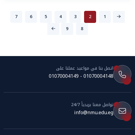
7
6
5
4
3
2
1
9
8
اتصل بنا في مواعيد عملنا على
01070004148 - 01070004149
تواصل معنا بريدياً 24/7
info@nmu.edu.eg