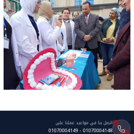
المساعد الذكي (NMU)
متصل الآن · يرد فوراً
اتصل بنا في مواعيد عملنا على
01070004148 - 01070004149