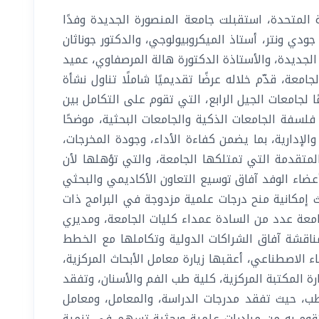
 المتحدة، استقبلت جامعة المنصورة الجديدة وفدًا
ودي ونتر، أستاذ الميكروبيولوجي، والدكتور جوناثان
جديدة، والأستاذة الدكتورة هالة المرصفاوي، عميد
معة، قدّم خلاله عرضًا تقديميًا شاملًا تناول نشأة
ا لجامعات الجيل الرابع، التي تقوم على التكامل بين
لسفة الجامعات الذكية والجامعات البحثية، موضحًا
الإدارية، بما يضمن كفاءة الأداء، وجودة المخرجات،
 المتقدمة التي تمتلكها الجامعة، والتي تؤهلها لأن
أعضاء الوفد آفاق توسيع التعاون الأكاديمي والبحثي
ث إمكانية منح درجات علمية مزدوجة في البرامج ذات
لجامعة عدد من السادة عمداء كليات الجامعة، ومديري
مناقشة آفاق الشراكات الدولية وتكاملها مع الخطط
ء الاصطناعي، أعقبها زيارة معامل الأبحاث المركزية،
ة المكتبة المركزية، كلية طب الفم والأسنان، وتفقد
طب، حيث تفقد مدرجات الدراسة، والمعامل، ومعامل
تقوم به من مبادرات علمية وبحثية تسهم في تنمية