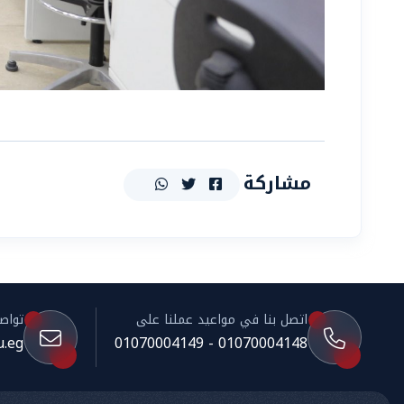
مشاركة
اتصل بنا في مواعيد عملنا على
تواصل 
.eg
01070004148 - 01070004149