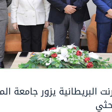
ت البريطانية يزور جامعة الم
حثي