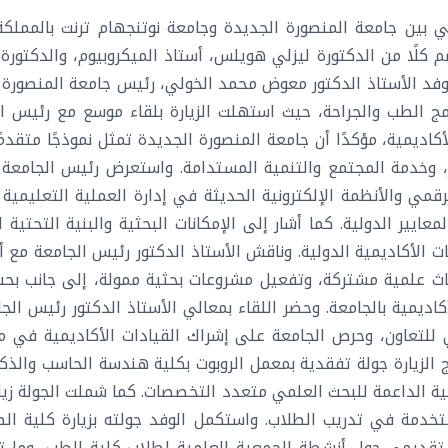
ي بين جامعة المنصورة الجديدة وجامعة نوتنجهام ترنت بالمملكة
 كلًا من الدكتورة ليزلي هويلس، أستاذ الميكروبيوم، والدكتورة ج
فد الأستاذ الدكتور معوض محمد الخولي، رئيس جامعة المنصورة ال
مج الطب والجراحة، حيث استهلت الزيارة بلقاء موسع مع رئيس الجا
لأكاديمية، مؤكدًا أن جامعة المنصورة الجديدة تمثل نموذجًا متقدمً
ر، وخدمة المجتمع والتنمية المستدامة. واستعرض رئيس الجامعة ف
ي والأنظمة الإلكترونية الحديثة في إدارة العملية التعليمية و
ايير الدولية. كما أشار إلى الإمكانات البحثية والبنية التحتية
 الأكاديمية الدولية. وناقش الأستاذ الدكتور رئيس الجامعة مع 
بحاث علمية مشتركة، وتفعيل مشروعات بحثية ممولة، إلى جانب بح
لأكاديمية بالجامعة. وحضر اللقاء بمعالي الأستاذ الدكتور رئيس ا
ي للتعاون، وحرص الجامعة على إشراك القيادات الأكاديمية في 
مج الزيارة جولة تفقدية بمعمل الروبوت بكلية هندسة الحاسب والذكا
ة الداعمة للبحث العلمي متعدد التخصصات. كما شملت الجولة زيار
ستخدمة في تدريب الطلاب. واستكمل الوفد جولته بزيارة كلية ال
ض تقديمي حول أنشطة الجمعية العلمية لطلاب كلية الطب، وما 