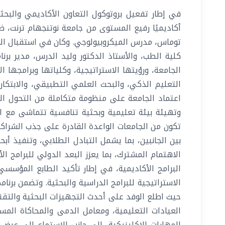
في إطار تفعيل بروتوكول التعاون الأكاديمي والبحث
أكاديميًا رفيع المستوى من جامعة نوتنجهام ترنت، ضم
توماس، مدرس الميكروبيولوجي. وكان في استقبال الو
كلية الطب، والأستاذ الدكتور وليد الدرس، مدير برنا
الجامعة، ورؤيتها الاستراتيجية، وكلياتها وبرامجها ا
التعليم الذكي، والبحث العلمي التطبيقي، والابتكا
اعتماد الجامعة على منظومة متكاملة من التحول الرقم
وتهيئة بيئة تعليمية وبحثية تنافسية تتماشى مع المع
تكون من الجامعات الواعدة القادرة على جذب الشراكات
بين الجانبين، بما يشمل التبادل الطلابي، وتنفيذ أ
الاهتمام المشترك، بما يعزز البعد الدولي للبرامج ا
البرامج الأكاديمية، في إطار تأكيد الطابع المؤسس
الاستراتيجية للبرامج الدراسية والبحثية. وتضمن برنا
حيث اطلع الوفد على أحدث التجهيزات البحثية والتقني
العيادات التعليمية، ومعامل الدمى والمحاكاة الم
المهارات الإكلينيكية، إلى جانب الاستماع إلى عر