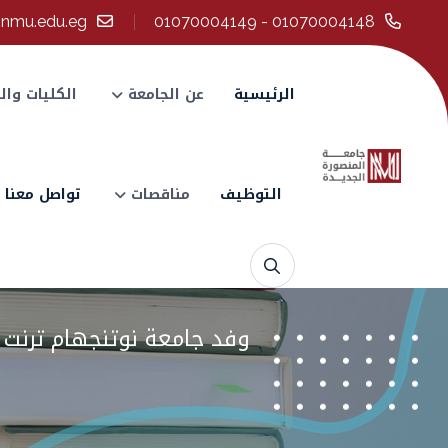
@nmu.edu.eg
01070004148 - 01070004149
الرئيسية
عن الجامعة
الكليات وال
التوظيف
مناقصات
تواصل معنا
وفد جامعة نوتنجهام ترنت ال