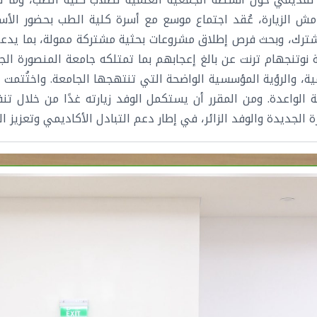
مش الزيارة، عُقد اجتماع موسع مع أسرة كلية الطب بحضور الأست
لمشترك، وبحث فرص إطلاق مشروعات بحثية مشتركة ممولة، بما يدعم 
ة نوتنجهام ترنت عن بالغ إعجابهم بما تمتلكه جامعة المنصورة ا
ية، والرؤية المؤسسية الواضحة التي تنتهجها الجامعة. واختُتمت ا
ية الواعدة. ومن المقرر أن يستكمل الوفد زيارته غدًا من خلال
جديدة والوفد الزائر، في إطار دعم التبادل الأكاديمي وتعزيز الش