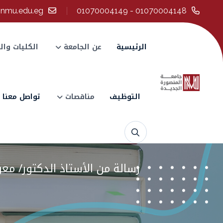
@nmu.edu.eg
01070004148 - 01070004149
الرئيسية
عن الجامعة
الكليات وال
التوظيف
مناقصات
تواصل معنا
رسالة من الأستاذ الدكتور/ مع