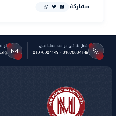
مشاركة
اتصل بنا في مواعيد عملنا على
تواصل 
.eg
01070004148 - 01070004149